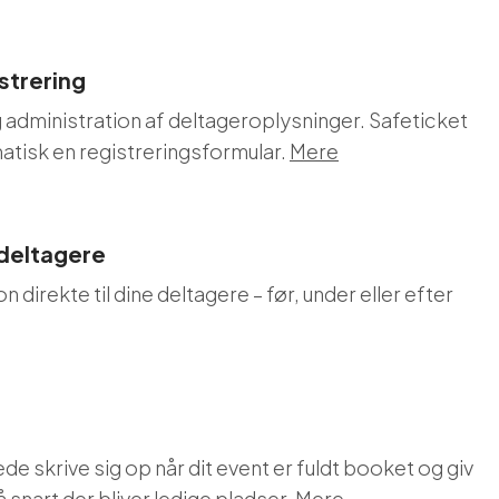
strering
 administration af deltageroplysninger. Safeticket
atisk en registreringsformular.
Mere
 deltagere
 direkte til dine deltagere – før, under eller efter
de skrive sig op når dit event er fuldt booket og giv
snart der bliver ledige pladser.
Mere