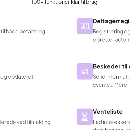
100+ funktioner klar til brug.
Deltagerregi
 til både betalte og
Registrering og
opretter autom
Beskeder til
t og opdateret
Send information
eventet.
Mere
Venteliste
lerede ved tilmelding
Lad interessere
dem besked, så 