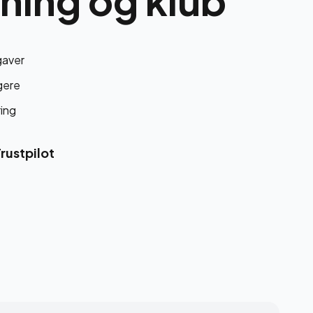
gaver
gere
ing
Trustpilot