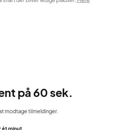
ent på 60 sek.
il at modtage tilmeldinger.
r ét minut