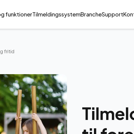
og funktioner
Tilmeldingssystem
Branche
Support
Kon
g fritid
Tilme
til fo