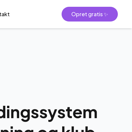
takt
Opret gratis ✨
ldingssystem
rening og klub