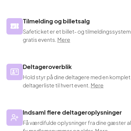
Tilmelding og billetsalg
Safeticket er et billet- og tilmeldingssystem
gratis events.
Mere
Deltageroverblik
Hold styr på dine deltagere med en komple
deltagerliste til hvert event.
Mere
Indsaml flere deltageroplysninger
Få værdifulde oplysninger fra dine gæster al
fx medlemsnummer og alder.
Mere