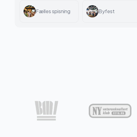
Fælles spisning
Byfest