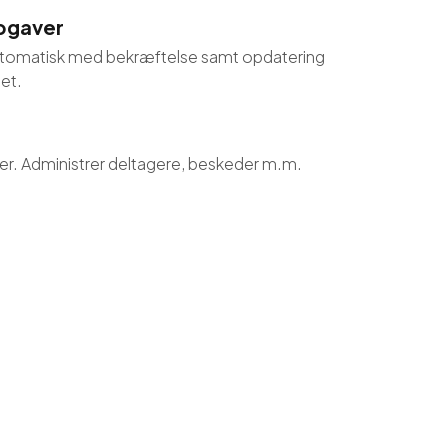
pgaver
utomatisk med bekræftelse samt opdatering
tet.
ger. Administrer deltagere, beskeder m.m.