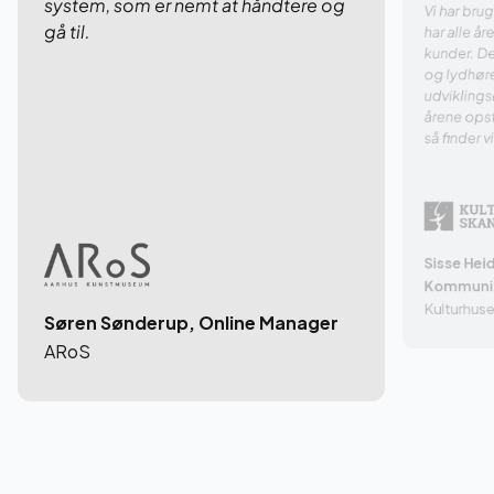
system, som er nemt at håndtere og
Vi har bru
gå til.
har alle å
kunder. D
og lydhøre
udvikling
årene opst
så finder 
Sisse Heid
Kommunik
Kulturhus
Søren Sønderup, Online Manager
ARoS