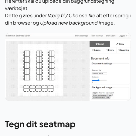
Herefter skal du uploade din baggrundstegning i
værktøjet.
Dette gøres under
Vælg fil / Choose file
alt efter sprog i
din browser og
Upload new background image
.
Tegn dit seatmap