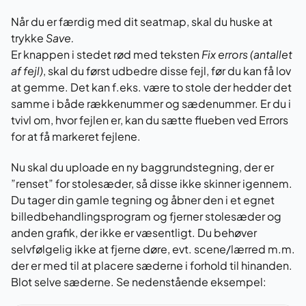
Når du er færdig med dit seatmap, skal du huske at
trykke
Save.
Er knappen i stedet rød med teksten
Fix errors (antallet
af fejl)
, skal du først udbedre disse fejl, før du kan få lov
at gemme. Det kan f.eks. være to stole der hedder det
samme i både rækkenummer og sædenummer. Er du i
tvivl om, hvor fejlen er, kan du sætte flueben ved Errors
for at få markeret fejlene.
Nu skal du uploade en ny baggrundstegning, der er
”renset” for stolesæder, så disse ikke skinner igennem.
Du tager din gamle tegning og åbner den i et egnet
billedbehandlingsprogram og fjerner stolesæder og
anden grafik, der ikke er væsentligt. Du behøver
selvfølgelig ikke at fjerne døre, evt. scene/lærred m.m.
der er med til at placere sæderne i forhold til hinanden.
Blot selve sæderne. Se nedenstående eksempel: