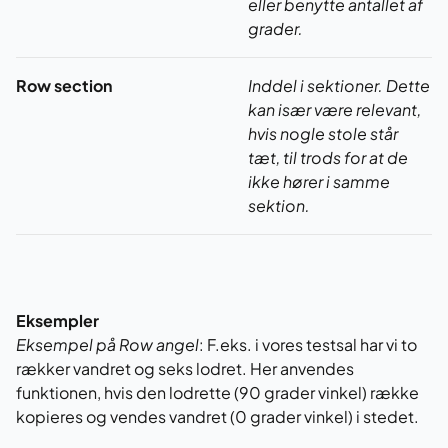
eller benytte antallet af
grader.
Row section
Inddel i sektioner. Dette
kan især være relevant,
hvis nogle stole står
tæt, til trods for at de
ikke hører i samme
sektion.
Eksempler
Eksempel på Row angel
: F.eks. i vores testsal har vi to
rækker vandret og seks lodret. Her anvendes
funktionen, hvis den lodrette (90 grader vinkel) række
kopieres og vendes vandret (0 grader vinkel) i stedet.