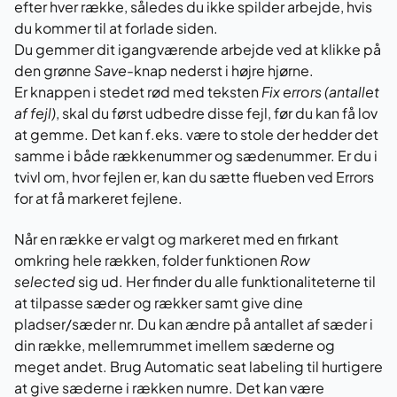
efter hver række, således du ikke spilder arbejde, hvis
du kommer til at forlade siden.
Du gemmer dit igangværende arbejde ved at klikke på
den grønne
Save
-knap nederst i højre hjørne.
Er knappen i stedet rød med teksten
Fix errors (antallet
af fejl)
, skal du først udbedre disse fejl, før du kan få lov
at gemme. Det kan f.eks. være to stole der hedder det
samme i både rækkenummer og sædenummer. Er du i
tvivl om, hvor fejlen er, kan du sætte flueben ved Errors
for at få markeret fejlene.
Når en række er valgt og markeret med en firkant
omkring hele rækken, folder funktionen
Row
selected
sig ud. Her finder du alle funktionaliteterne til
at tilpasse sæder og rækker samt give dine
pladser/sæder nr. Du kan ændre på antallet af sæder i
din række, mellemrummet imellem sæderne og
meget andet. Brug Automatic seat labeling til hurtigere
at give sæderne i rækken numre. Det kan være