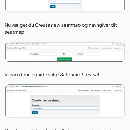
Nu vælger du
Create new seatmap
og navngiver dit
seatmap.
Vi har i denne guide valgt
Safeticket testsal
: