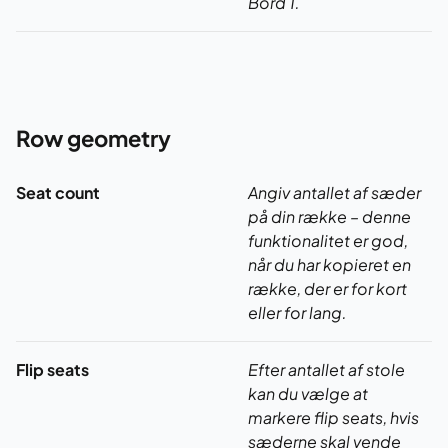
Bord 1.
Row geometry
Seat count
Angiv antallet af sæder
på din række – denne
funktionalitet er god,
når du har kopieret en
række, der er for kort
eller for lang.
Flip seats
Efter antallet af stole
kan du vælge at
markere flip seats, hvis
sæderne skal vende