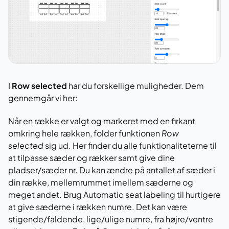
I
Row selected
har du forskellige muligheder. Dem
gennemgår vi her:
Når en række er valgt og markeret med en firkant
omkring hele rækken, folder funktionen
Row
selected
sig ud. Her finder du alle funktionaliteterne til
at tilpasse sæder og rækker samt give dine
pladser/sæder nr. Du kan ændre på antallet af sæder i
din række, mellemrummet imellem sæderne og
meget andet. Brug Automatic seat labeling til hurtigere
at give sæderne i rækken numre. Det kan være
stigende/faldende, lige/ulige numre, fra højre/ventre