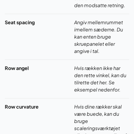
den modsatte retning.
Seat spacing
Angiv mellemrummet
imellem sæderne. Du
kan enten bruge
skruepanelet eller
angive i tal.
Row angel
Hvis rækken ikke har
den rette vinkel, kan du
tilrette det her. Se
eksempel nedenfor.
Row curvature
Hvis dine rækker skal
være buede, kan du
bruge
scaleringsværktøjet