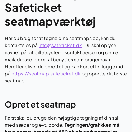
Safeticket
seatmapværktøj
Har du brug for at tegne dine seatmaps op, kan du
kontakte os på
info@safeticket.dk
. Du skal oplyse
navnet på dit billetsystem, kontaktperson og den e-
mailadresse. der skal benyttes som brugernavn.
Herefter bliver du oprettet og kan kort efter logge ind
på
https://seatmap.safeticket.dk
og oprette dit første
seatmap.
Opret et seatmap
Først skal du bruge den nøjagtige tegning af din sal
med sæder og evt. borde.
Tegningen/grafikken må
have en max bredde på 850 pixels og fungerer i et