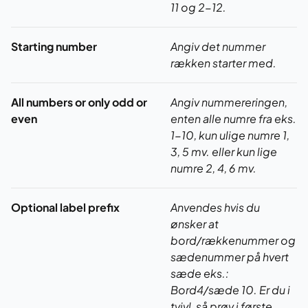
11 og 2-12.
Starting number
Angiv det nummer
rækken starter med.
All numbers or only odd or
Angiv nummereringen,
even
enten alle numre fra eks.
1-10, kun ulige numre 1,
3, 5 mv. eller kun lige
numre 2, 4, 6 mv.
Optional label prefix
Anvendes hvis du
ønsker at
bord/rækkenummer og
sædenummer på hvert
sæde eks.:
Bord4/sæde 10. Er du i
tvivl, så prøv i første