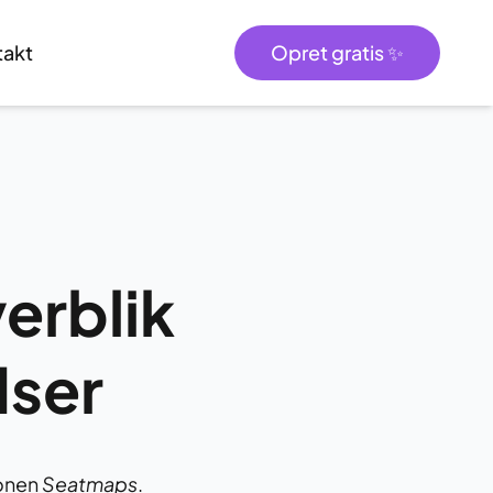
takt
Opret gratis ✨
erblik
dser
ionen
Seatmaps
.