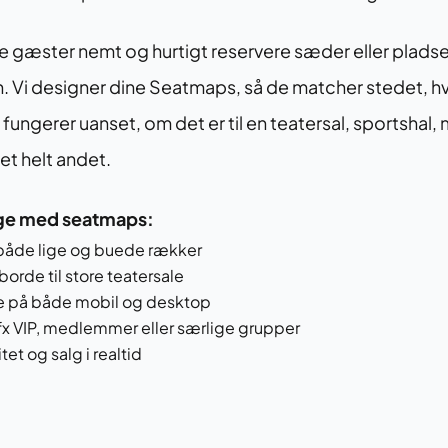
gæster nemt og hurtigt reservere sæder eller pladser 
ten. Vi designer dine Seatmaps, så de matcher stedet, h
ngerer uanset, om det er til en teatersal, sportshal, 
t helt andet.
ge med seatmaps:
 både lige og buede rækker
borde til store teatersale
se på både mobil og desktop
l fx VIP, medlemmer eller særlige grupper
et og salg i realtid