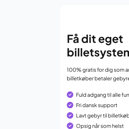
Få dit eget
billetsyste
100% gratis for dig som a
billetkøber betaler gebyr
Fuld adgang til alle fu
Fri dansk support
Lavt gebyr til billetkø
Opsig når som helst