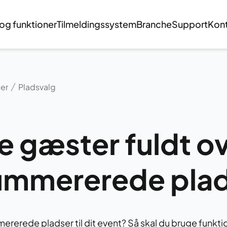
 og funktioner
Tilmeldingssystem
Branche
Support
Kon
ner
Pladsvalg
e gæster fuldt ov
ummererede pla
mererede pladser til dit event? Så skal du bruge funkt