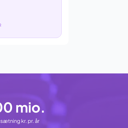
o
00 mio.
ætning kr. pr. år