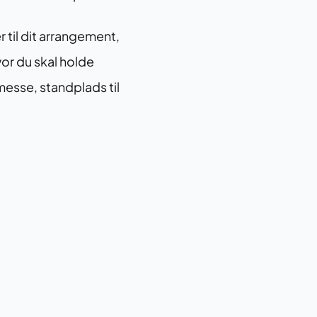
til dit arrangement,
vor du skal holde
messe, standplads til