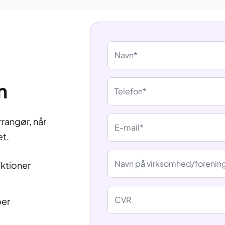
Navn*
m
Telefon*
rrangør, når
E-mail*
et.
Navn på virksomhed/forenin
nktioner
CVR
ber