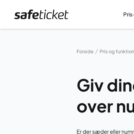
Forside
Pris
Forside
Pris og funktio
Giv din
over n
Er der sæder eller num