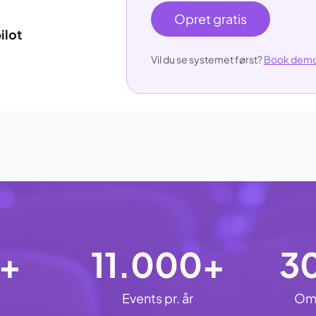
Opret gratis
ilot
Vil du se systemet først?
Book dem
0+
11.000+
3
Events pr. år
Oms